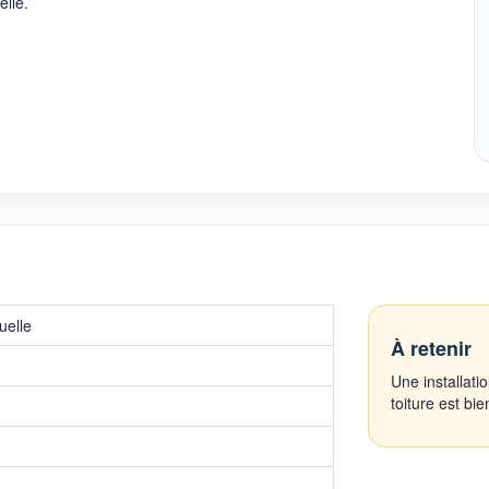
elle.
uelle
À retenir
Une installati
toiture est bi