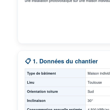
une installation photovoltaïque sur une maison individu
📋 1. Données du chantier
Type de bâtiment
Maison individ
Lieu
Toulouse
Orientation toiture
Sud
Inclinaison
30°
Consommation annuelle estimée
4 500 kWh/an