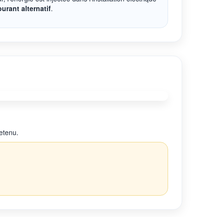
ourant alternatif
.
retenu.