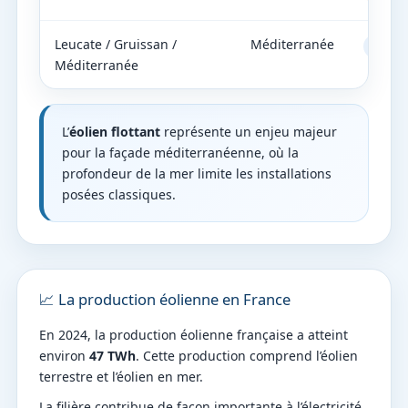
Leucate / Gruissan /
Méditerranée
Flottant 
Méditerranée
L’
éolien flottant
représente un enjeu majeur
pour la façade méditerranéenne, où la
profondeur de la mer limite les installations
posées classiques.
📈 La production éolienne en France
En 2024, la production éolienne française a atteint
environ
47 TWh
. Cette production comprend l’éolien
terrestre et l’éolien en mer.
La filière contribue de façon importante à l’électricité