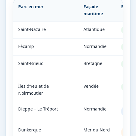
Parc en mer
Façade
Statut
maritime
Saint-Nazaire
Atlantique
En explo
Fécamp
Normandie
En explo
Saint-Brieuc
Bretagne
En explo
Îles d’Yeu et de
Vendée
En servic
Noirmoutier
Dieppe – Le Tréport
Normandie
En
construc
Dunkerque
Mer du Nord
En
dévelop