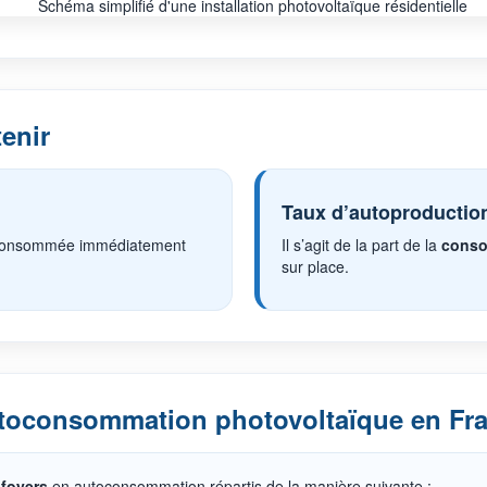
tenir
Taux d’autoproductio
 consommée immédiatement
Il s’agit de la part de la
conso
sur place.
utoconsommation photovoltaïque en Fr
 foyers
en autoconsommation répartis de la manière suivante :