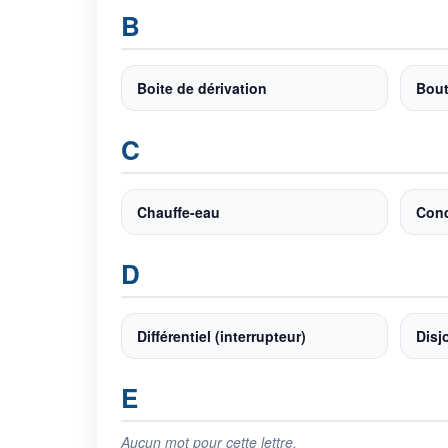
B
Boite de dérivation
Bout
C
Chauffe-eau
Cond
D
Différentiel (interrupteur)
Disj
E
Aucun mot pour cette lettre.