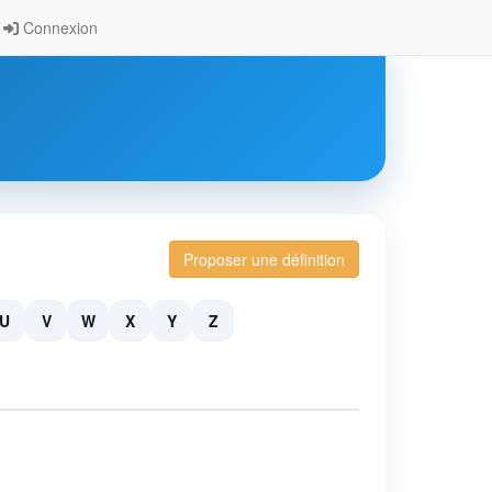
Connexion
Proposer une définition
U
V
W
X
Y
Z