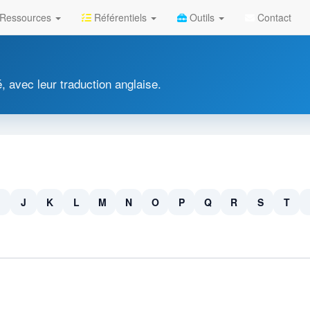
Ressources
Référentiels
Outils
Contact
é, avec leur traduction anglaise.
J
K
L
M
N
O
P
Q
R
S
T