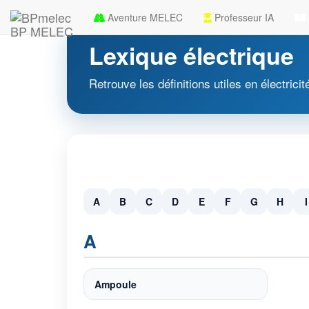
Aventure MELEC
Professeur IA
BP MELEC
Lexique électrique
Retrouve les définitions utiles en électricit
A
B
C
D
E
F
G
H
I
A
Ampoule