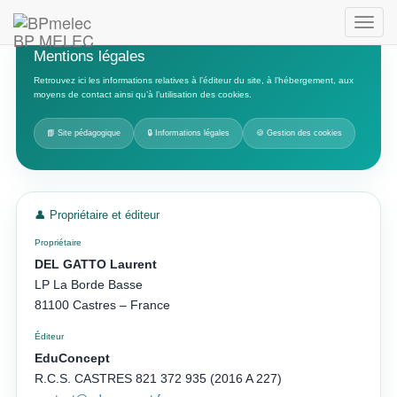
BP MELEC
Mentions légales
Retrouvez ici les informations relatives à l’éditeur du site, à l’hébergement, aux
moyens de contact ainsi qu’à l’utilisation des cookies.
📘 Site pédagogique
🔒 Informations légales
🍪 Gestion des cookies
👤 Propriétaire et éditeur
Propriétaire
DEL GATTO Laurent
LP La Borde Basse
81100 Castres – France
Éditeur
EduConcept
R.C.S. CASTRES 821 372 935 (2016 A 227)