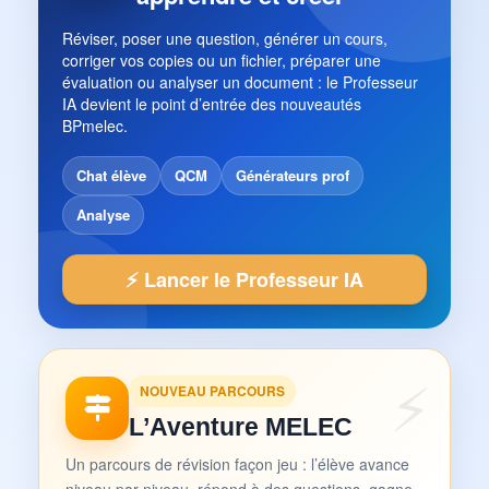
Réviser, poser une question, générer un cours,
corriger vos copies ou un fichier, préparer une
évaluation ou analyser un document : le Professeur
IA devient le point d’entrée des nouveautés
BPmelec.
Chat élève
QCM
Générateurs prof
Analyse
⚡ Lancer le Professeur IA
NOUVEAU PARCOURS
L’Aventure MELEC
Un parcours de révision façon jeu : l’élève avance