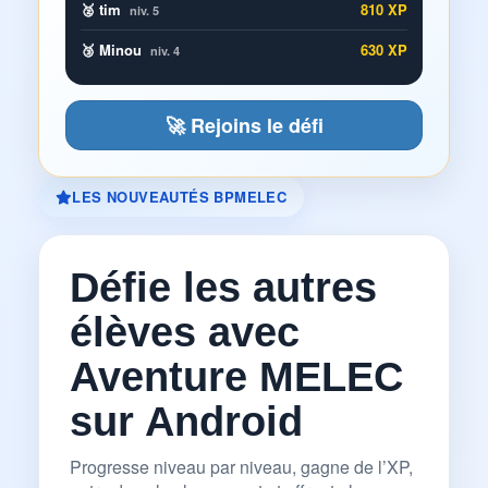
🥈 tim
810 XP
niv. 5
🥉 Minou
630 XP
niv. 4
🚀 Rejoins le défi
LES NOUVEAUTÉS BPMELEC
Défie les autres
élèves avec
Aventure MELEC
sur Android
Progresse niveau par niveau, gagne de l’XP,