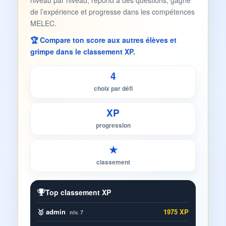
niveau par niveau, répond à des questions, gagne
de l’expérience et progresse dans les compétences
MELEC.
🏆 Compare ton score aux autres élèves et
grimpe dans le classement XP.
4
choix par défi
XP
progression
★
classement
Top classement XP
🥇 admin
1975 XP
niv. 7