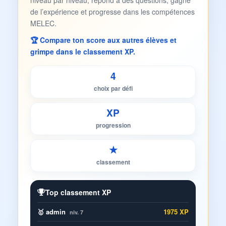
niveau par niveau, répond à des questions, gagne
de l’expérience et progresse dans les compétences
MELEC.
🏆 Compare ton score aux autres élèves et
grimpe dans le classement XP.
4
choix par défi
XP
progression
★
classement
Top classement XP
🥇 admin
1975 XP
niv. 7