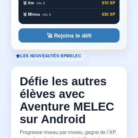
🥈 tim
810 XP
niv. 5
🥉 Minou
630 XP
niv. 4
🚀 Rejoins le défi
LES NOUVEAUTÉS BPMELEC
Défie les autres
élèves avec
Aventure MELEC
sur Android
Progresse niveau par niveau, gagne de l’XP,