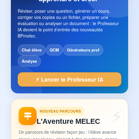
Réviser, poser une question, générer un cours,
corriger vos copies ou un fichier, préparer une
évaluation ou analyser un document : le Professeur
IA devient le point d’entrée des nouveautés
BPmelec.
Chat élève
QCM
Générateurs prof
Analyse
⚡ Lancer le Professeur IA
NOUVEAU PARCOURS
L’Aventure MELEC
Un parcours de révision façon jeu : l’élève avance