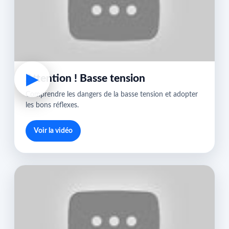
▶
Attention ! Basse tension
Comprendre les dangers de la basse tension et adopter
les bons réflexes.
Voir la vidéo