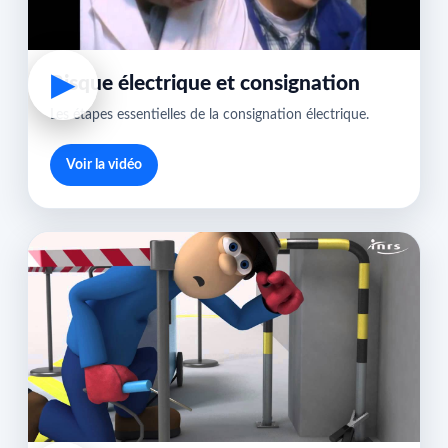
▶
Risque électrique et consignation
Les étapes essentielles de la consignation électrique.
Voir la vidéo