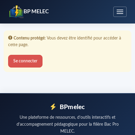
BP MELEC
Error:
Contenu protégé:
Vous devez être identifié pour accéder à
cette page.
Se connecter
BPmelec
Une plateforme de ressources, d’outils interactifs et
d’accompagnement pédagogique pour la filière Bac Pro
MELEC.