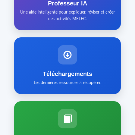
Professeur IA
Une aide intelligente pour expliquer, réviser et créer
des activités MELEC.
Téléchargements
Les dernières ressources à récupérer.