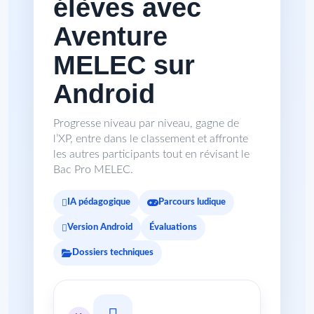
élèves avec
Aventure
MELEC sur
Android
Progresse niveau par niveau, gagne de
l’XP, entre dans le classement et affronte
les autres participants tout en révisant le
Bac Pro MELEC.
IA pédagogique
Parcours ludique
Version Android
Évaluations
Dossiers techniques