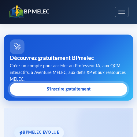
BP MELEC
🚀
Découvrez gratuitement BPmelec
Créez un compte pour accéder au Professeur IA, aux QCM
interactifs, à Aventure MELEC, aux défis XP et aux ressources
MELEC.
S’inscrire gratuitement
BPMELEC ÉVOLUE