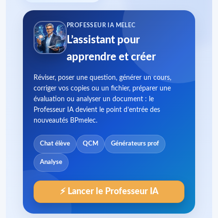
PROFESSEUR IA MELEC
L’assistant pour
apprendre et créer
Réviser, poser une question, générer un cours,
corriger vos copies ou un fichier, préparer une
évaluation ou analyser un document : le
Professeur IA devient le point d’entrée des
nouveautés BPmelec.
Chat élève
QCM
Générateurs prof
Analyse
⚡ Lancer le Professeur IA