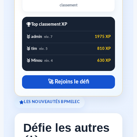
classement
Top classement XP
🥇 admin
1975 XP
niv. 7
🥈 tim
810 XP
niv. 5
🥉 Minou
630 XP
niv. 4
🚀 Rejoins le défi
LES NOUVEAUTÉS BPMELEC
Défie les autres