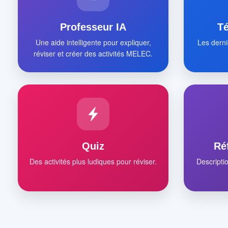
Professeur IA
T
Une aide intelligente pour expliquer,
Les derni
réviser et créer des activités MELEC.
Quiz
Ré
Des activités plus ludiques pour réviser.
Descripti