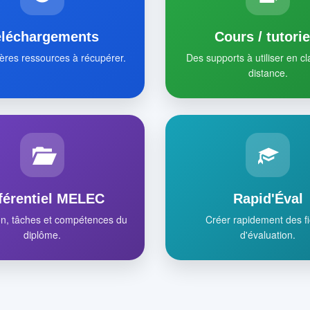
éléchargements
Cours / tutorie
ères ressources à récupérer.
Des supports à utiliser en c
distance.
férentiel MELEC
Rapid'Éval
on, tâches et compétences du
Créer rapidement des f
diplôme.
d'évaluation.