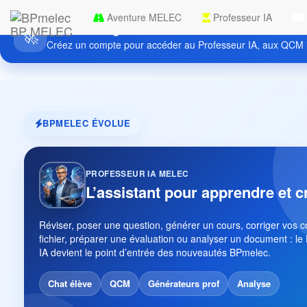
Aventure MELEC
Professeur IA
Découvrez gratuitement BPmelec
BP MELEC
🚀
Créez un compte pour accéder au Professeur IA, aux QCM i
BPMELEC ÉVOLUE
PROFESSEUR IA MELEC
L’assistant pour apprendre et c
Réviser, poser une question, générer un cours, corriger vos 
fichier, préparer une évaluation ou analyser un document : le
IA devient le point d’entrée des nouveautés BPmelec.
Chat élève
QCM
Générateurs prof
Analyse