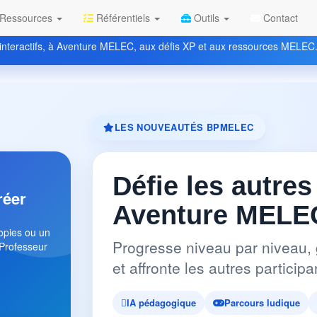
Ressources
Référentiels
Outils
Contact
nteractifs, à Aventure MELEC, aux défis XP et aux ressources MELEC
LES NOUVEAUTÉS BPMELEC
Défie les autres
réer
Aventure MELEC
copies ou un
Progresse niveau par niveau, 
 Professeur
et affronte les autres partici
IA pédagogique
Parcours ludique