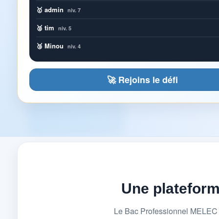
🥇 admin
niv. 7
🥈 tim
niv. 5
🥉 Minou
niv. 4
🚀 Rejoins le défi
Une platefor
Le Bac Professionnel MELEC (M