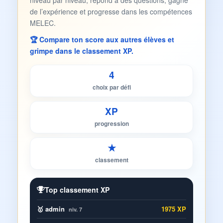
niveau par niveau, répond à des questions, gagne
de l’expérience et progresse dans les compétences
MELEC.
🏆 Compare ton score aux autres élèves et
grimpe dans le classement XP.
4
choix par défi
XP
progression
★
classement
Top classement XP
🥇 admin
1975 XP
niv. 7