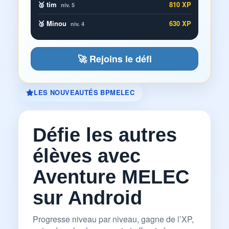
🥈 tim
810 XP
niv. 5
🥉 Minou
630 XP
niv. 4
🚀 Rejoins le défi
LES NOUVEAUTÉS BPMELEC
Défie les autres
élèves avec
Aventure MELEC
sur Android
Progresse niveau par niveau, gagne de l’XP,