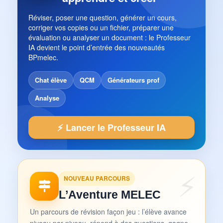
Réviser, poser une question, générer un cours,
corriger vos copies ou un fichier, préparer une
évaluation ou analyser un document : le Professeur
IA devient le point d’entrée des nouveautés
BPmelec.
Chat élève
QCM
Générateurs prof
Analyse
⚡ Lancer le Professeur IA
NOUVEAU PARCOURS
L’Aventure MELEC
Un parcours de révision façon jeu : l’élève avance