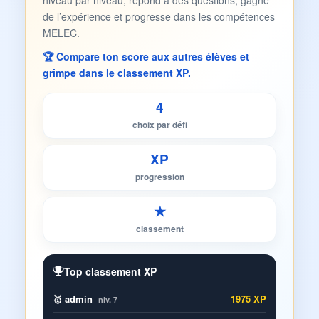
niveau par niveau, répond à des questions, gagne
de l’expérience et progresse dans les compétences
MELEC.
🏆 Compare ton score aux autres élèves et
grimpe dans le classement XP.
4
choix par défi
XP
progression
★
classement
Top classement XP
🥇 admin
1975 XP
niv. 7