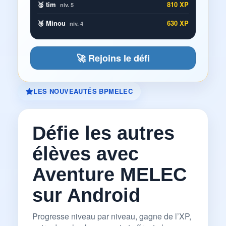
🥈 tim
810 XP
niv. 5
🥉 Minou
630 XP
niv. 4
🚀 Rejoins le défi
LES NOUVEAUTÉS BPMELEC
Défie les autres
élèves avec
Aventure MELEC
sur Android
Progresse niveau par niveau, gagne de l’XP,