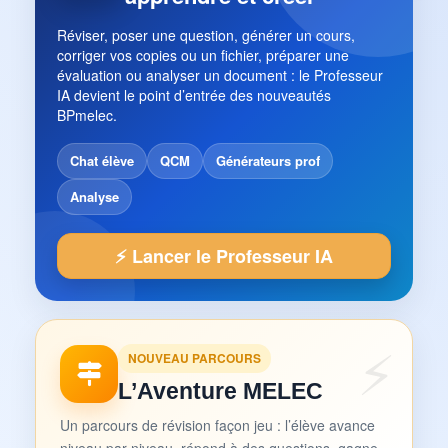
Réviser, poser une question, générer un cours,
corriger vos copies ou un fichier, préparer une
évaluation ou analyser un document : le Professeur
IA devient le point d’entrée des nouveautés
BPmelec.
Chat élève
QCM
Générateurs prof
Analyse
⚡ Lancer le Professeur IA
NOUVEAU PARCOURS
L’Aventure MELEC
Un parcours de révision façon jeu : l’élève avance