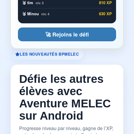
🥈 tim
810 XP
niv. 5
🥉 Minou
630 XP
niv. 4
🚀 Rejoins le défi
LES NOUVEAUTÉS BPMELEC
Défie les autres
élèves avec
Aventure MELEC
sur Android
Progresse niveau par niveau, gagne de l’XP,