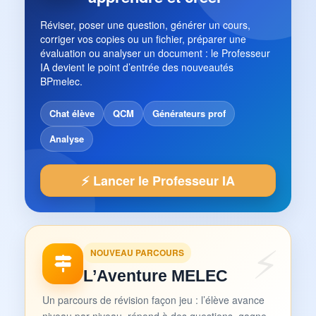
Réviser, poser une question, générer un cours,
corriger vos copies ou un fichier, préparer une
évaluation ou analyser un document : le Professeur
IA devient le point d’entrée des nouveautés
BPmelec.
Chat élève
QCM
Générateurs prof
Analyse
⚡ Lancer le Professeur IA
NOUVEAU PARCOURS
L’Aventure MELEC
Un parcours de révision façon jeu : l’élève avance