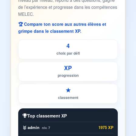
niveau par niveau, répond à des questions, gagne
de l’expérience et progresse dans les compétences
MELEC.
🏆 Compare ton score aux autres élèves et
grimpe dans le classement XP.
4
choix par défi
XP
progression
★
classement
Top classement XP
🥇 admin
1975 XP
niv. 7