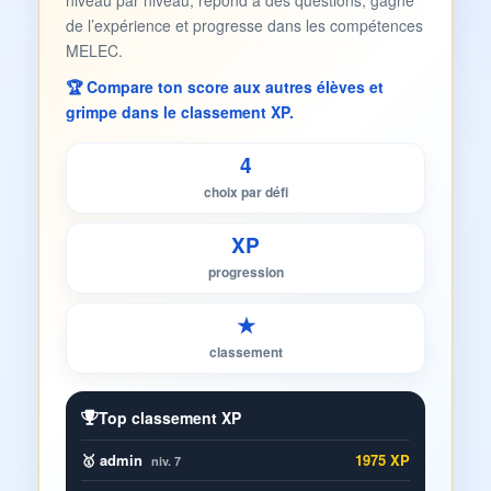
niveau par niveau, répond à des questions, gagne
de l’expérience et progresse dans les compétences
MELEC.
🏆 Compare ton score aux autres élèves et
grimpe dans le classement XP.
4
choix par défi
XP
progression
★
classement
Top classement XP
🥇 admin
1975 XP
niv. 7