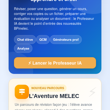
Réviser, poser une question, générer un cours,
corriger vos copies ou un fichier, préparer une
évaluation ou analyser un document : le Professeur
IA devient le point d’entrée des nouveautés
BPmelec.
Chat élève
QCM
Générateurs prof
Analyse
⚡ Lancer le Professeur IA
NOUVEAU PARCOURS
L’Aventure MELEC
Un parcours de révision façon jeu : l’élève avance