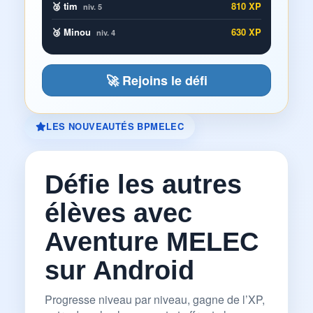
🥈 tim
810 XP
niv. 5
🥉 Minou
630 XP
niv. 4
🚀 Rejoins le défi
LES NOUVEAUTÉS BPMELEC
Défie les autres
élèves avec
Aventure MELEC
sur Android
Progresse niveau par niveau, gagne de l’XP,