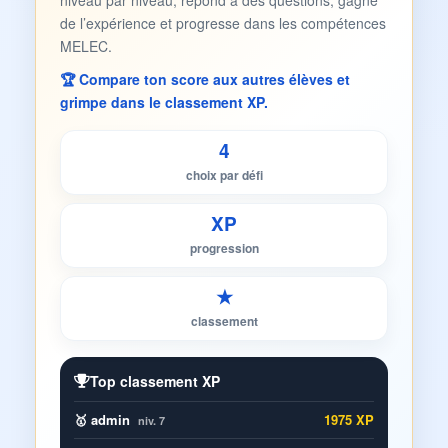
niveau par niveau, répond à des questions, gagne
de l’expérience et progresse dans les compétences
MELEC.
🏆 Compare ton score aux autres élèves et
grimpe dans le classement XP.
4
choix par défi
XP
progression
★
classement
Top classement XP
🥇 admin
1975 XP
niv. 7