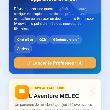
Réviser, poser une question, générer un cours,
corriger vos copies ou un fichier, préparer une
évaluation ou analyser un document : le Professeur
IA devient le point d’entrée des nouveautés
BPmelec.
Chat élève
QCM
Générateurs prof
Analyse
⚡ Lancer le Professeur IA
NOUVEAU PARCOURS
L’Aventure MELEC
Un parcours de révision façon jeu : l’élève avance