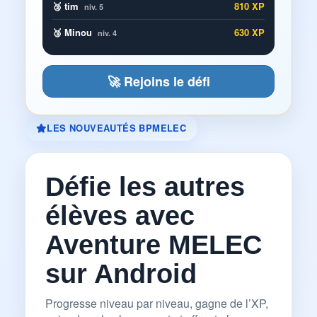
🥈 tim
810 XP
niv. 5
🥉 Minou
630 XP
niv. 4
🚀 Rejoins le défi
LES NOUVEAUTÉS BPMELEC
Défie les autres
élèves avec
Aventure MELEC
sur Android
Progresse niveau par niveau, gagne de l’XP,