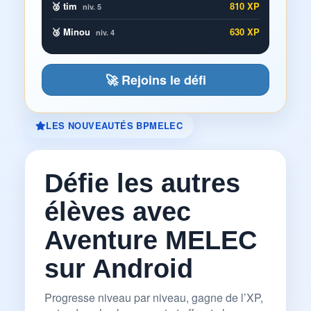
🥈 tim
810 XP
niv. 5
🥉 Minou
630 XP
niv. 4
🚀 Rejoins le défi
LES NOUVEAUTÉS BPMELEC
Défie les autres
élèves avec
Aventure MELEC
sur Android
Progresse niveau par niveau, gagne de l’XP,