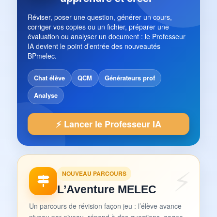
Réviser, poser une question, générer un cours,
corriger vos copies ou un fichier, préparer une
évaluation ou analyser un document : le Professeur
IA devient le point d’entrée des nouveautés
BPmelec.
Chat élève
QCM
Générateurs prof
Analyse
⚡ Lancer le Professeur IA
NOUVEAU PARCOURS
L’Aventure MELEC
Un parcours de révision façon jeu : l’élève avance