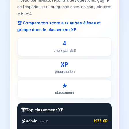
niveau par niveau, répond à des questions, gagne
de l’expérience et progresse dans les compétences
MELEC.
🏆 Compare ton score aux autres élèves et
grimpe dans le classement XP.
4
choix par défi
XP
progression
★
classement
Top classement XP
🥇 admin
1975 XP
niv. 7