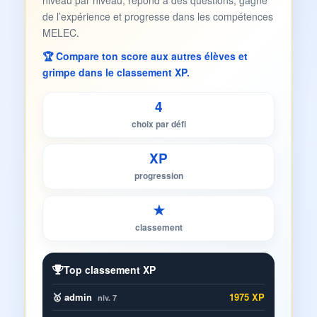
niveau par niveau, répond à des questions, gagne
de l’expérience et progresse dans les compétences
MELEC.
🏆 Compare ton score aux autres élèves et
grimpe dans le classement XP.
4
choix par défi
XP
progression
★
classement
Top classement XP
🥇 admin
1975 XP
niv. 7