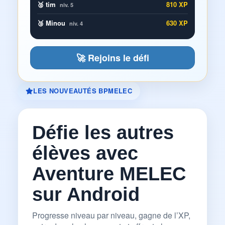
🥈 tim
810 XP
niv. 5
🥉 Minou
630 XP
niv. 4
🚀 Rejoins le défi
LES NOUVEAUTÉS BPMELEC
Défie les autres
élèves avec
Aventure MELEC
sur Android
Progresse niveau par niveau, gagne de l’XP,