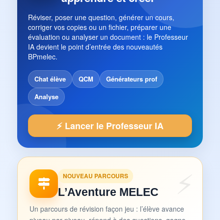
Réviser, poser une question, générer un cours,
corriger vos copies ou un fichier, préparer une
évaluation ou analyser un document : le Professeur
IA devient le point d’entrée des nouveautés
BPmelec.
Chat élève
QCM
Générateurs prof
Analyse
⚡ Lancer le Professeur IA
NOUVEAU PARCOURS
L’Aventure MELEC
Un parcours de révision façon jeu : l’élève avance