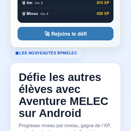
🥈 tim
810 XP
niv. 5
🥉 Minou
630 XP
niv. 4
🚀 Rejoins le défi
LES NOUVEAUTÉS BPMELEC
Défie les autres
élèves avec
Aventure MELEC
sur Android
Progresse niveau par niveau, gagne de l’XP,