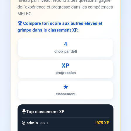
niveau par niveau, répond à des questions, gagne
de l’expérience et progresse dans les compétences
MELEC.
🏆 Compare ton score aux autres élèves et
grimpe dans le classement XP.
4
choix par défi
XP
progression
★
classement
Top classement XP
🥇 admin
1975 XP
niv. 7