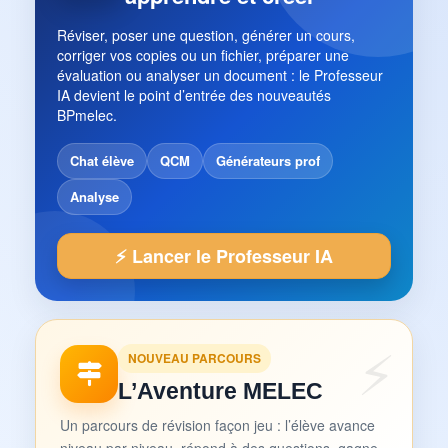
Réviser, poser une question, générer un cours,
corriger vos copies ou un fichier, préparer une
évaluation ou analyser un document : le Professeur
IA devient le point d’entrée des nouveautés
BPmelec.
Chat élève
QCM
Générateurs prof
Analyse
⚡ Lancer le Professeur IA
NOUVEAU PARCOURS
L’Aventure MELEC
Un parcours de révision façon jeu : l’élève avance