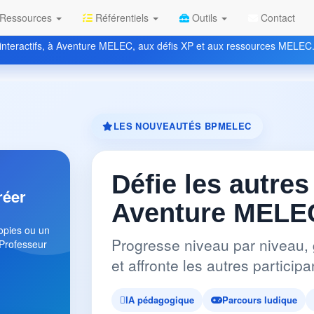
Ressources
Référentiels
Outils
Contact
nteractifs, à Aventure MELEC, aux défis XP et aux ressources MELEC
LES NOUVEAUTÉS BPMELEC
Défie les autres
réer
Aventure MELEC
copies ou un
Progresse niveau par niveau, 
 Professeur
et affronte les autres partici
IA pédagogique
Parcours ludique