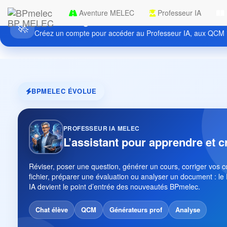
Aventure MELEC
Professeur IA
Découvrez gratuitement BPmelec
BP MELEC
🚀
Créez un compte pour accéder au Professeur IA, aux QCM i
BPMELEC ÉVOLUE
PROFESSEUR IA MELEC
L’assistant pour apprendre et c
Réviser, poser une question, générer un cours, corriger vos 
fichier, préparer une évaluation ou analyser un document : le
IA devient le point d’entrée des nouveautés BPmelec.
Chat élève
QCM
Générateurs prof
Analyse