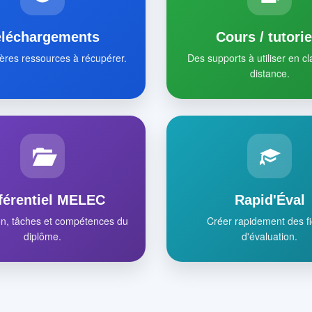
éléchargements
Cours / tutorie
ères ressources à récupérer.
Des supports à utiliser en c
distance.
férentiel MELEC
Rapid'Éval
on, tâches et compétences du
Créer rapidement des f
diplôme.
d'évaluation.