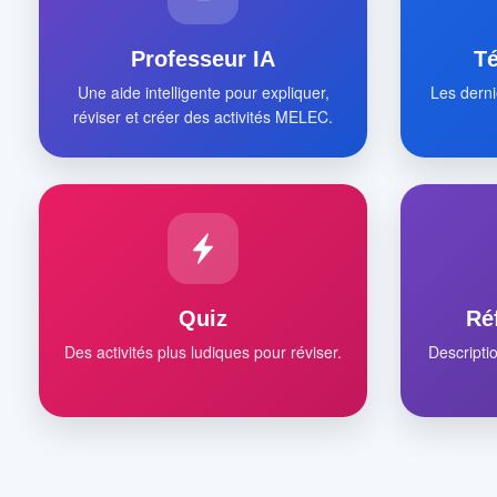
Professeur IA
T
Une aide intelligente pour expliquer,
Les derni
réviser et créer des activités MELEC.
Quiz
Ré
Des activités plus ludiques pour réviser.
Descripti