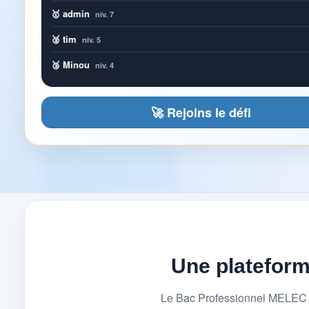
🥇 admin
niv. 7
🥈 tim
niv. 5
🥉 Minou
niv. 4
🚀 Rejoins le défi
Une platefor
Le Bac Professionnel MELEC (M