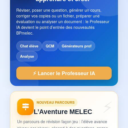
Réviser, poser une question, générer un cours,
corriger vos copies ou un fichier, préparer une
évaluation ou analyser un document : le Professeur
IA devient le point d’entrée des nouveautés
BPmelec.
Chat élève
QCM
Générateurs prof
Analyse
⚡ Lancer le Professeur IA
NOUVEAU PARCOURS
L’Aventure MELEC
Un parcours de révision façon jeu : l’élève avance