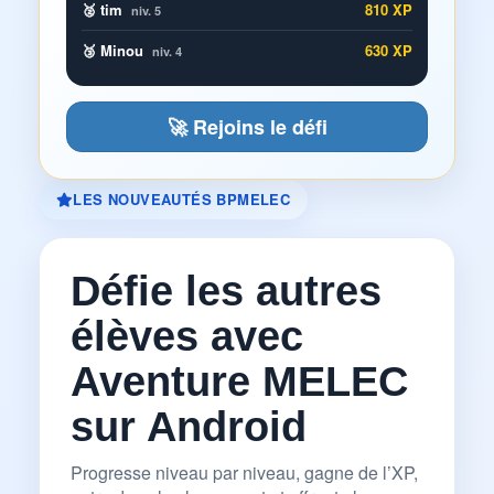
🥈 tim
810 XP
niv. 5
🥉 Minou
630 XP
niv. 4
🚀 Rejoins le défi
LES NOUVEAUTÉS BPMELEC
Défie les autres
élèves avec
Aventure MELEC
sur Android
Progresse niveau par niveau, gagne de l’XP,