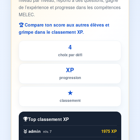
niveau par niveau, répond à des questions, gagne
de l’expérience et progresse dans les compétences
MELEC.
🏆 Compare ton score aux autres élèves et
grimpe dans le classement XP.
4
choix par défi
XP
progression
★
classement
Top classement XP
🥇 admin
1975 XP
niv. 7