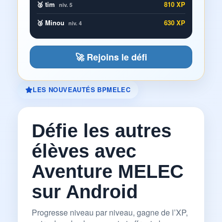
🥈 tim
810 XP
niv. 5
🥉 Minou
630 XP
niv. 4
🚀 Rejoins le défi
LES NOUVEAUTÉS BPMELEC
Défie les autres
élèves avec
Aventure MELEC
sur Android
Progresse niveau par niveau, gagne de l’XP,