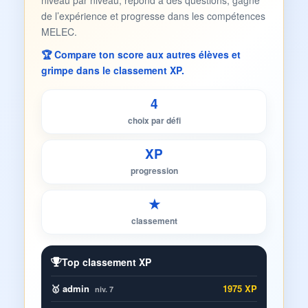
niveau par niveau, répond à des questions, gagne
de l’expérience et progresse dans les compétences
MELEC.
🏆 Compare ton score aux autres élèves et
grimpe dans le classement XP.
4
choix par défi
XP
progression
★
classement
Top classement XP
🥇 admin
1975 XP
niv. 7