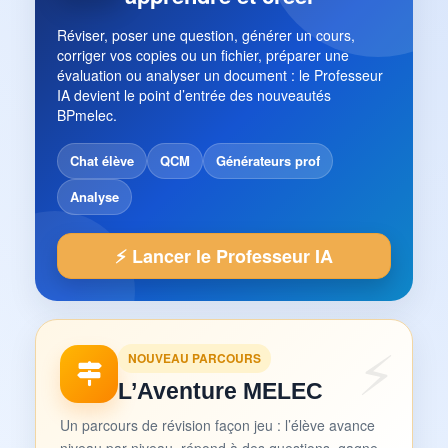
Réviser, poser une question, générer un cours,
corriger vos copies ou un fichier, préparer une
évaluation ou analyser un document : le Professeur
IA devient le point d’entrée des nouveautés
BPmelec.
Chat élève
QCM
Générateurs prof
Analyse
⚡ Lancer le Professeur IA
NOUVEAU PARCOURS
L’Aventure MELEC
Un parcours de révision façon jeu : l’élève avance