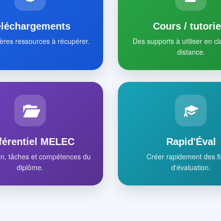
éléchargements
Cours / tutorie
ères ressources à récupérer.
Des supports à utiliser en c
distance.
férentiel MELEC
Rapid'Éval
on, tâches et compétences du
Créer rapidement des f
diplôme.
d'évaluation.