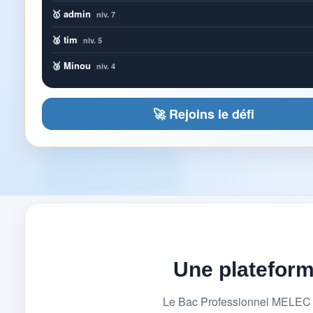
🥇 admin
niv. 7
🥈 tim
niv. 5
🥉 Minou
niv. 4
🚀 Rejoins le défi
Une platefor
Le Bac Professionnel MELEC (M