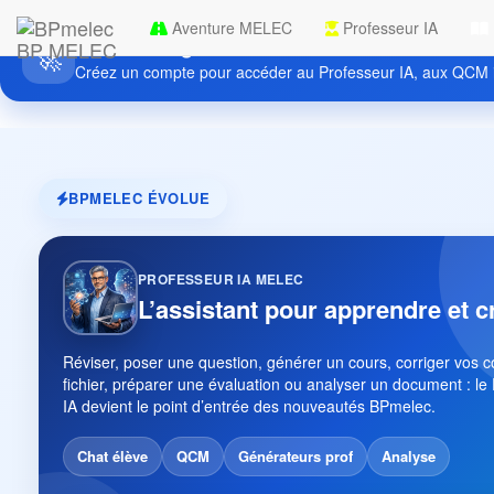
Aventure MELEC
Professeur IA
Découvrez gratuitement BPmelec
BP MELEC
🚀
Créez un compte pour accéder au Professeur IA, aux QCM i
BPMELEC ÉVOLUE
PROFESSEUR IA MELEC
L’assistant pour apprendre et c
Réviser, poser une question, générer un cours, corriger vos 
fichier, préparer une évaluation ou analyser un document : le
IA devient le point d’entrée des nouveautés BPmelec.
Chat élève
QCM
Générateurs prof
Analyse