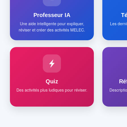
Professeur IA
T
Une aide intelligente pour expliquer,
Les derni
réviser et créer des activités MELEC.
Quiz
Ré
Des activités plus ludiques pour réviser.
Descripti