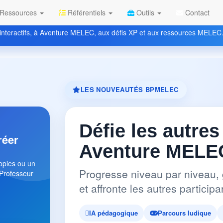
Ressources
Référentiels
Outils
Contact
nteractifs, à Aventure MELEC, aux défis XP et aux ressources MELEC
LES NOUVEAUTÉS BPMELEC
Défie les autres
réer
Aventure MELEC
copies ou un
Progresse niveau par niveau, 
 Professeur
et affronte les autres partici
IA pédagogique
Parcours ludique