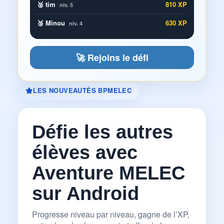
🥈 tim
810 XP
niv. 5
🥉 Minou
630 XP
niv. 4
🚀 Rejoins le défi
LES NOUVEAUTÉS BPMELEC
Défie les autres
élèves avec
Aventure MELEC
sur Android
Progresse niveau par niveau, gagne de l’XP,