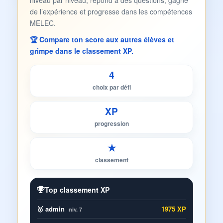
niveau par niveau, répond à des questions, gagne
de l’expérience et progresse dans les compétences
MELEC.
🏆 Compare ton score aux autres élèves et
grimpe dans le classement XP.
4
choix par défi
XP
progression
★
classement
Top classement XP
🥇 admin
1975 XP
niv. 7