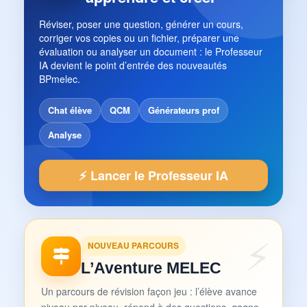
Réviser, poser une question, générer un cours,
corriger vos copies ou un fichier, préparer une
évaluation ou analyser un document : le Professeur
IA devient le point d’entrée des nouveautés
BPmelec.
Chat élève
QCM
Générateurs prof
Analyse
⚡ Lancer le Professeur IA
NOUVEAU PARCOURS
L’Aventure MELEC
Un parcours de révision façon jeu : l’élève avance