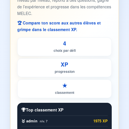
niveau par niveau, répond à des questions, gagne
de l’expérience et progresse dans les compétences
MELEC.
🏆 Compare ton score aux autres élèves et
grimpe dans le classement XP.
4
choix par défi
XP
progression
★
classement
Top classement XP
🥇 admin
1975 XP
niv. 7