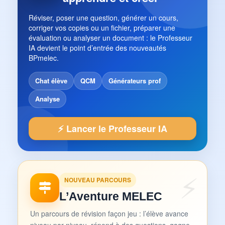
Réviser, poser une question, générer un cours,
corriger vos copies ou un fichier, préparer une
évaluation ou analyser un document : le Professeur
IA devient le point d’entrée des nouveautés
BPmelec.
Chat élève
QCM
Générateurs prof
Analyse
⚡ Lancer le Professeur IA
NOUVEAU PARCOURS
L’Aventure MELEC
Un parcours de révision façon jeu : l’élève avance