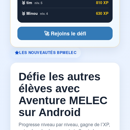
🥈 tim
810 XP
niv. 5
🥉 Minou
630 XP
niv. 4
🚀 Rejoins le défi
LES NOUVEAUTÉS BPMELEC
Défie les autres
élèves avec
Aventure MELEC
sur Android
Progresse niveau par niveau, gagne de l’XP,