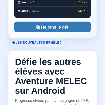
🥈 tim
810 XP
niv. 5
🥉 Minou
630 XP
niv. 4
🚀 Rejoins le défi
LES NOUVEAUTÉS BPMELEC
Défie les autres
élèves avec
Aventure MELEC
sur Android
Progresse niveau par niveau, gagne de l’XP,