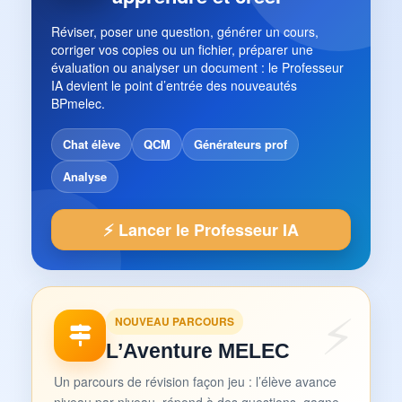
Réviser, poser une question, générer un cours,
corriger vos copies ou un fichier, préparer une
évaluation ou analyser un document : le Professeur
IA devient le point d’entrée des nouveautés
BPmelec.
Chat élève
QCM
Générateurs prof
Analyse
⚡ Lancer le Professeur IA
NOUVEAU PARCOURS
L’Aventure MELEC
Un parcours de révision façon jeu : l’élève avance