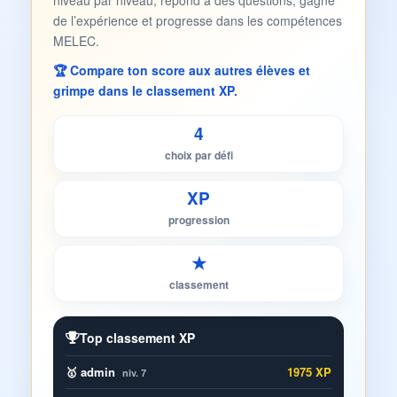
niveau par niveau, répond à des questions, gagne
de l’expérience et progresse dans les compétences
MELEC.
🏆 Compare ton score aux autres élèves et
grimpe dans le classement XP.
4
choix par défi
XP
progression
★
classement
Top classement XP
🥇 admin
1975 XP
niv. 7