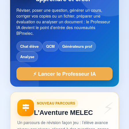
Réviser, poser une question, générer un cours,
corriger vos copies ou un fichier, préparer une
évaluation ou analyser un document : le Professeur
IA devient le point d’entrée des nouveautés
BPmelec.
Chat élève
QCM
Générateurs prof
Analyse
⚡ Lancer le Professeur IA
NOUVEAU PARCOURS
L’Aventure MELEC
Un parcours de révision façon jeu : l’élève avance