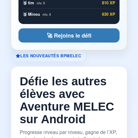
🥈 tim
810 XP
niv. 5
🥉 Minou
630 XP
niv. 4
🚀 Rejoins le défi
LES NOUVEAUTÉS BPMELEC
Défie les autres
élèves avec
Aventure MELEC
sur Android
Progresse niveau par niveau, gagne de l’XP,