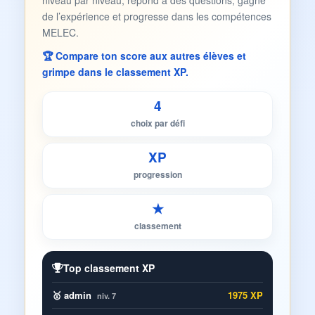
niveau par niveau, répond à des questions, gagne
de l’expérience et progresse dans les compétences
MELEC.
🏆 Compare ton score aux autres élèves et
grimpe dans le classement XP.
4
choix par défi
XP
progression
★
classement
Top classement XP
🥇 admin
1975 XP
niv. 7