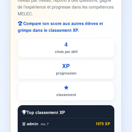
niveau par niveau, répond à des questions, gagne
de l’expérience et progresse dans les compétences
MELEC.
🏆 Compare ton score aux autres élèves et
grimpe dans le classement XP.
4
choix par défi
XP
progression
★
classement
Top classement XP
🥇 admin
1975 XP
niv. 7