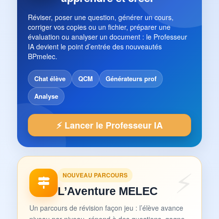
Réviser, poser une question, générer un cours,
corriger vos copies ou un fichier, préparer une
évaluation ou analyser un document : le Professeur
IA devient le point d’entrée des nouveautés
BPmelec.
Chat élève
QCM
Générateurs prof
Analyse
⚡ Lancer le Professeur IA
NOUVEAU PARCOURS
L’Aventure MELEC
Un parcours de révision façon jeu : l’élève avance