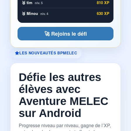
🥈 tim
810 XP
niv. 5
🥉 Minou
630 XP
niv. 4
🚀 Rejoins le défi
LES NOUVEAUTÉS BPMELEC
Défie les autres
élèves avec
Aventure MELEC
sur Android
Progresse niveau par niveau, gagne de l’XP,