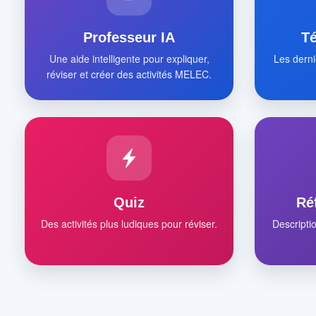
Professeur IA
T
Une aide intelligente pour expliquer,
Les derni
réviser et créer des activités MELEC.
Quiz
Ré
Des activités plus ludiques pour réviser.
Descripti