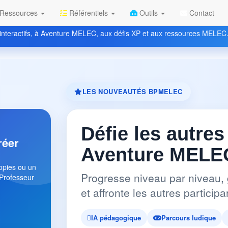
Ressources
Référentiels
Outils
Contact
nteractifs, à Aventure MELEC, aux défis XP et aux ressources MELEC
LES NOUVEAUTÉS BPMELEC
Défie les autres
réer
Aventure MELEC
copies ou un
Progresse niveau par niveau, 
 Professeur
et affronte les autres partici
IA pédagogique
Parcours ludique