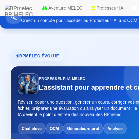
Aventure MELEC
Professeur IA
Découvrez gratuitement BPmelec
BP MELEC
🚀
Créez un compte pour accéder au Professeur IA, aux QCM i
BPMELEC ÉVOLUE
PROFESSEUR IA MELEC
L’assistant pour apprendre et c
Réviser, poser une question, générer un cours, corriger vos 
fichier, préparer une évaluation ou analyser un document : le
IA devient le point d’entrée des nouveautés BPmelec.
Chat élève
QCM
Générateurs prof
Analyse