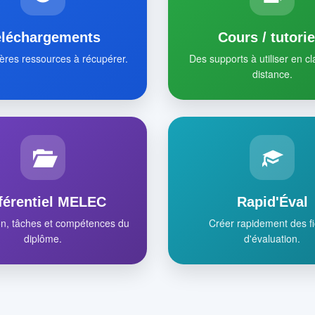
éléchargements
Cours / tutorie
ères ressources à récupérer.
Des supports à utiliser en c
distance.
férentiel MELEC
Rapid'Éval
on, tâches et compétences du
Créer rapidement des f
diplôme.
d'évaluation.