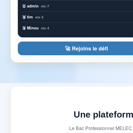
🥇 admin
niv. 7
🥈 tim
niv. 5
🥉 Minou
niv. 4
🚀 Rejoins le défi
Une platefor
Le Bac Professionnel MELEC (M