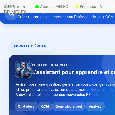
Aventure MELEC
Professeur IA
Découvrez gratuitement BPmelec
BP MELEC
🚀
Créez un compte pour accéder au Professeur IA, aux QCM i
BPMELEC ÉVOLUE
PROFESSEUR IA MELEC
L’assistant pour apprendre et c
Réviser, poser une question, générer un cours, corriger vos 
fichier, préparer une évaluation ou analyser un document : le
IA devient le point d’entrée des nouveautés BPmelec.
Chat élève
QCM
Générateurs prof
Analyse