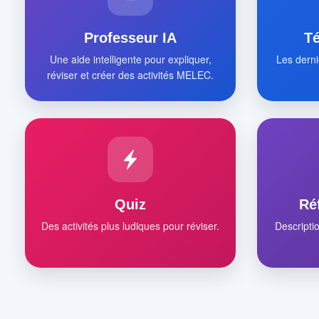
Professeur IA
T
Une aide intelligente pour expliquer,
Les derni
réviser et créer des activités MELEC.
Quiz
Ré
Des activités plus ludiques pour réviser.
Descripti