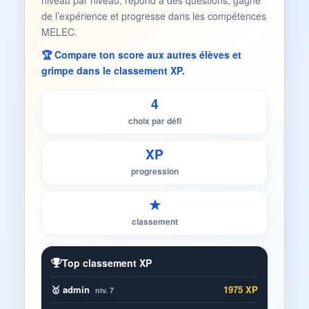
niveau par niveau, répond à des questions, gagne
de l’expérience et progresse dans les compétences
MELEC.
🏆 Compare ton score aux autres élèves et
grimpe dans le classement XP.
4
choix par défi
XP
progression
★
classement
Top classement XP
🥇 admin
1975 XP
niv. 7