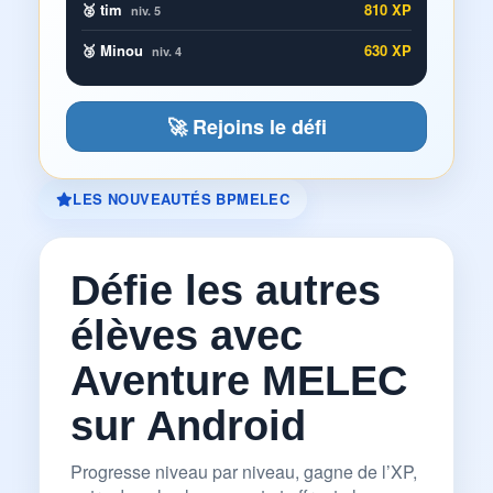
🥈 tim
810 XP
niv. 5
🥉 Minou
630 XP
niv. 4
🚀 Rejoins le défi
LES NOUVEAUTÉS BPMELEC
Défie les autres
élèves avec
Aventure MELEC
sur Android
Progresse niveau par niveau, gagne de l’XP,