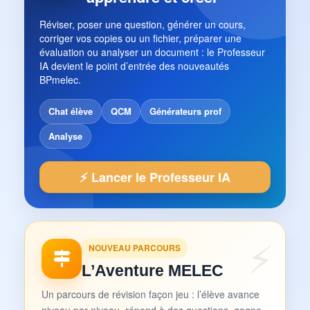
Réviser, poser une question, générer un cours,
corriger vos copies ou un fichier, préparer une
évaluation ou analyser un document : le Professeur
IA devient le point d’entrée des nouveautés
BPmelec.
Chat élève
QCM
Générateurs prof
Analyse
⚡ Lancer le Professeur IA
NOUVEAU PARCOURS
L’Aventure MELEC
Un parcours de révision façon jeu : l’élève avance