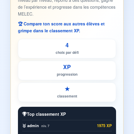
niveau par niveau, répond à des questions, gagne
de l’expérience et progresse dans les compétences
MELEC.
🏆 Compare ton score aux autres élèves et
grimpe dans le classement XP.
4
choix par défi
XP
progression
★
classement
Top classement XP
🥇 admin
1975 XP
niv. 7