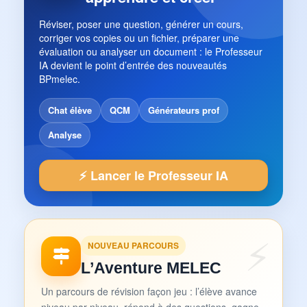
Réviser, poser une question, générer un cours,
corriger vos copies ou un fichier, préparer une
évaluation ou analyser un document : le Professeur
IA devient le point d’entrée des nouveautés
BPmelec.
Chat élève
QCM
Générateurs prof
Analyse
⚡ Lancer le Professeur IA
NOUVEAU PARCOURS
L’Aventure MELEC
Un parcours de révision façon jeu : l’élève avance