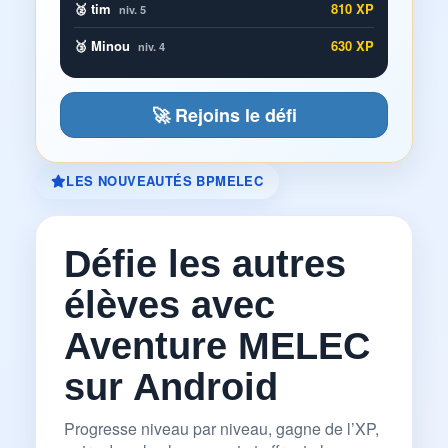
🥈 tim
810 XP
niv. 5
🥉 Minou
630 XP
niv. 4
🚀 Rejoins le défi
LES NOUVEAUTÉS BPMELEC
Défie les autres
élèves avec
Aventure MELEC
sur Android
Progresse niveau par niveau, gagne de l’XP,