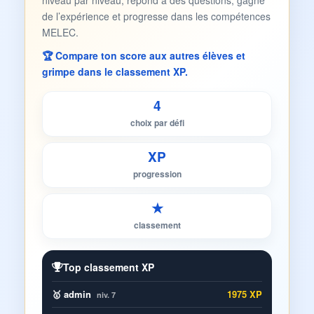
niveau par niveau, répond à des questions, gagne
de l’expérience et progresse dans les compétences
MELEC.
🏆 Compare ton score aux autres élèves et
grimpe dans le classement XP.
4
choix par défi
XP
progression
★
classement
Top classement XP
🥇 admin
1975 XP
niv. 7