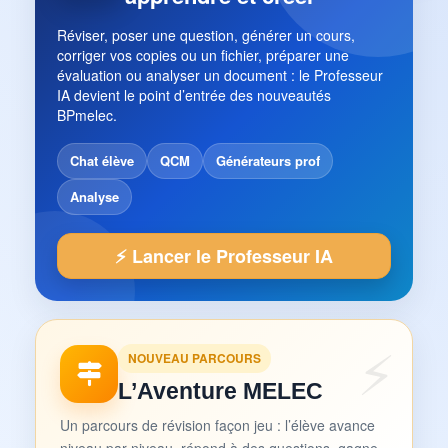
Réviser, poser une question, générer un cours,
corriger vos copies ou un fichier, préparer une
évaluation ou analyser un document : le Professeur
IA devient le point d’entrée des nouveautés
BPmelec.
Chat élève
QCM
Générateurs prof
Analyse
⚡ Lancer le Professeur IA
NOUVEAU PARCOURS
L’Aventure MELEC
Un parcours de révision façon jeu : l’élève avance