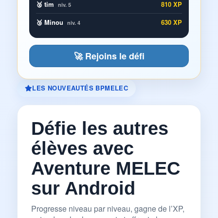
🥈 tim
810 XP
niv. 5
🥉 Minou
630 XP
niv. 4
🚀 Rejoins le défi
LES NOUVEAUTÉS BPMELEC
Défie les autres
élèves avec
Aventure MELEC
sur Android
Progresse niveau par niveau, gagne de l’XP,