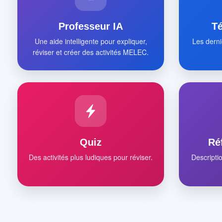
Professeur IA
T
Une aide intelligente pour expliquer,
Les derni
réviser et créer des activités MELEC.
Quiz
Ré
Des activités plus ludiques pour réviser.
Descripti