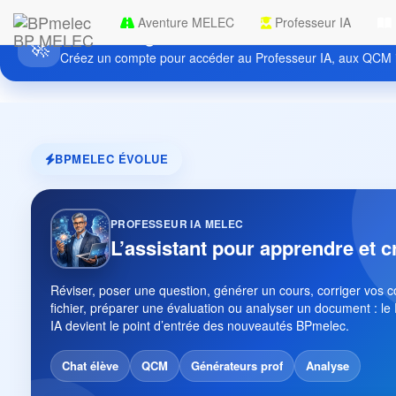
Aventure MELEC
Professeur IA
Découvrez gratuitement BPmelec
BP MELEC
🚀
Créez un compte pour accéder au Professeur IA, aux QCM i
BPMELEC ÉVOLUE
PROFESSEUR IA MELEC
L’assistant pour apprendre et c
Réviser, poser une question, générer un cours, corriger vos 
fichier, préparer une évaluation ou analyser un document : le
IA devient le point d’entrée des nouveautés BPmelec.
Chat élève
QCM
Générateurs prof
Analyse