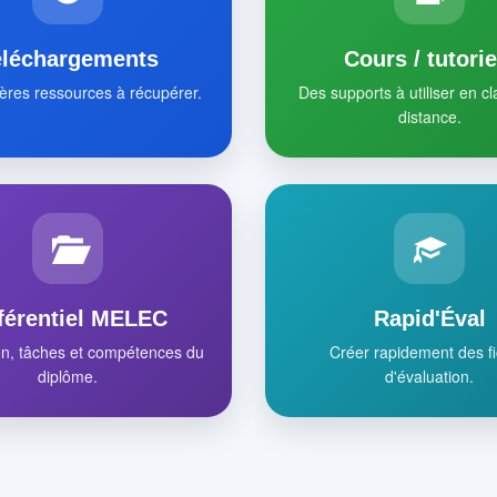
éléchargements
Cours / tutorie
ères ressources à récupérer.
Des supports à utiliser en c
distance.
férentiel MELEC
Rapid'Éval
on, tâches et compétences du
Créer rapidement des f
diplôme.
d'évaluation.