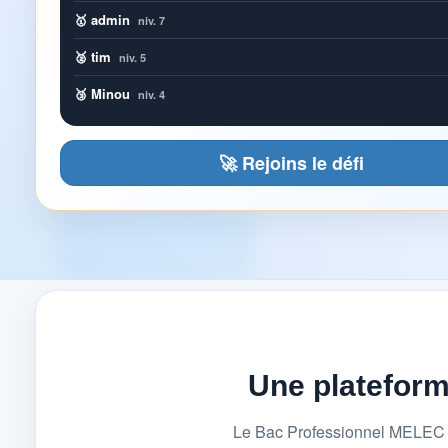
🥇 admin
niv. 7
🥈 tim
niv. 5
🥉 Minou
niv. 4
🚀 Rejoins le défi
Une platefor
Le Bac Professionnel MELEC (M