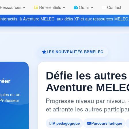
Ressources
Référentiels
Outils
Contact
nteractifs, à Aventure MELEC, aux défis XP et aux ressources MELEC
LES NOUVEAUTÉS BPMELEC
Défie les autres
réer
Aventure MELEC
copies ou un
Progresse niveau par niveau, 
 Professeur
et affronte les autres partici
IA pédagogique
Parcours ludique