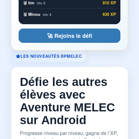
🥈 tim
810 XP
niv. 5
🥉 Minou
630 XP
niv. 4
🚀 Rejoins le défi
LES NOUVEAUTÉS BPMELEC
Défie les autres
élèves avec
Aventure MELEC
sur Android
Progresse niveau par niveau, gagne de l’XP,