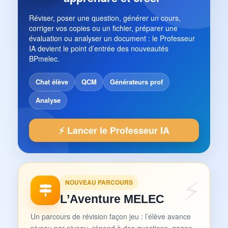
Réviser, poser une question, générer un cours,
corriger vos copies ou un fichier, préparer une
évaluation ou analyser un document : le Professeur
IA devient le point d’entrée des nouveautés
BPmelec.
Chat élève
QCM
Générateurs prof
Analyse
⚡ Lancer le Professeur IA
NOUVEAU PARCOURS
L’Aventure MELEC
Un parcours de révision façon jeu : l’élève avance