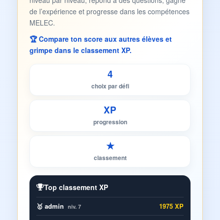
niveau par niveau, répond à des questions, gagne
de l’expérience et progresse dans les compétences
MELEC.
🏆 Compare ton score aux autres élèves et
grimpe dans le classement XP.
4
choix par défi
XP
progression
★
classement
Top classement XP
🥇 admin
1975 XP
niv. 7