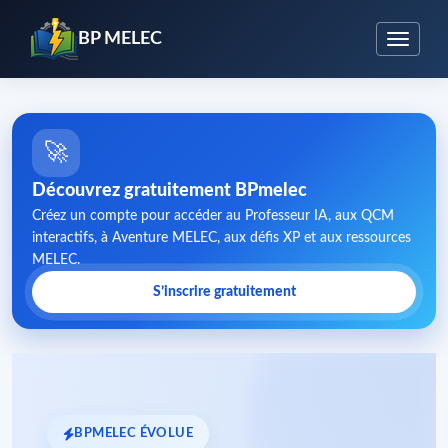
BP MELEC
🚀
Découvrez gratuitement BPmelec
Créez un compte pour accéder au Professeur IA, aux QCM
interactifs, à Aventure MELEC, aux défis XP et aux ressources
MELEC.
S’inscrire gratuitement
BPMELEC ÉVOLUE