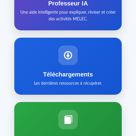
Professeur IA
Une aide intelligente pour expliquer, réviser et créer
des activités MELEC.
Téléchargements
Les dernières ressources à récupérer.