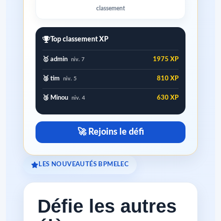
classement
Top classement XP
🥇 admin
1975 XP
niv. 7
🥈 tim
810 XP
niv. 5
🥉 Minou
630 XP
niv. 4
🚀 Rejoins le défi
LES NOUVEAUTÉS BPMELEC
Défie les autres