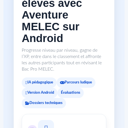
élèves avec
Aventure
MELEC sur
Android
Progresse niveau par niveau, gagne de
l’XP, entre dans le classement et affronte
les autres participants tout en révisant le
Bac Pro MELEC.
IA pédagogique
Parcours ludique
Version Android
Évaluations
Dossiers techniques