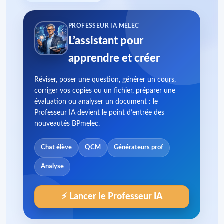
PROFESSEUR IA MELEC
L’assistant pour
apprendre et créer
Réviser, poser une question, générer un cours,
corriger vos copies ou un fichier, préparer une
évaluation ou analyser un document : le
Professeur IA devient le point d’entrée des
nouveautés BPmelec.
Chat élève
QCM
Générateurs prof
Analyse
⚡ Lancer le Professeur IA