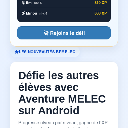
🥈 tim
810 XP
niv. 5
🥉 Minou
630 XP
niv. 4
🚀 Rejoins le défi
LES NOUVEAUTÉS BPMELEC
Défie les autres
élèves avec
Aventure MELEC
sur Android
Progresse niveau par niveau, gagne de l’XP,