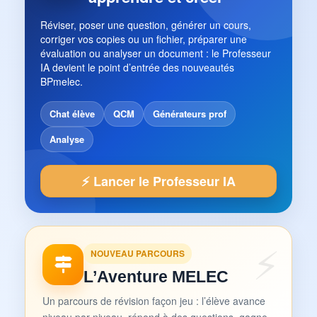
Réviser, poser une question, générer un cours,
corriger vos copies ou un fichier, préparer une
évaluation ou analyser un document : le Professeur
IA devient le point d’entrée des nouveautés
BPmelec.
Chat élève
QCM
Générateurs prof
Analyse
⚡ Lancer le Professeur IA
NOUVEAU PARCOURS
L’Aventure MELEC
Un parcours de révision façon jeu : l’élève avance