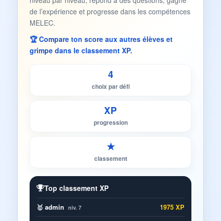
niveau par niveau, répond à des questions, gagne
de l’expérience et progresse dans les compétences
MELEC.
🏆 Compare ton score aux autres élèves et
grimpe dans le classement XP.
4
choix par défi
XP
progression
★
classement
Top classement XP
🥇 admin
1975 XP
niv. 7