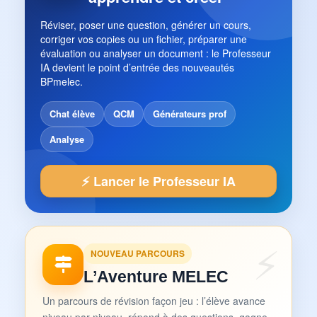
Réviser, poser une question, générer un cours,
corriger vos copies ou un fichier, préparer une
évaluation ou analyser un document : le Professeur
IA devient le point d’entrée des nouveautés
BPmelec.
Chat élève
QCM
Générateurs prof
Analyse
⚡ Lancer le Professeur IA
NOUVEAU PARCOURS
L’Aventure MELEC
Un parcours de révision façon jeu : l’élève avance