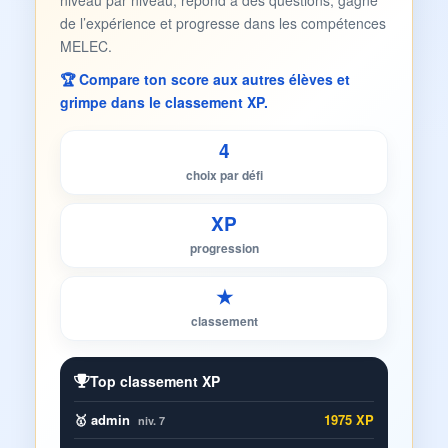
niveau par niveau, répond à des questions, gagne
de l’expérience et progresse dans les compétences
MELEC.
🏆 Compare ton score aux autres élèves et
grimpe dans le classement XP.
4
choix par défi
XP
progression
★
classement
Top classement XP
🥇 admin
1975 XP
niv. 7