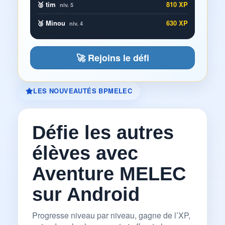
🥈 tim
810 XP
niv. 5
🥉 Minou
630 XP
niv. 4
🚀 Rejoins le défi
LES NOUVEAUTÉS BPMELEC
Défie les autres
élèves avec
Aventure MELEC
sur Android
Progresse niveau par niveau, gagne de l’XP,