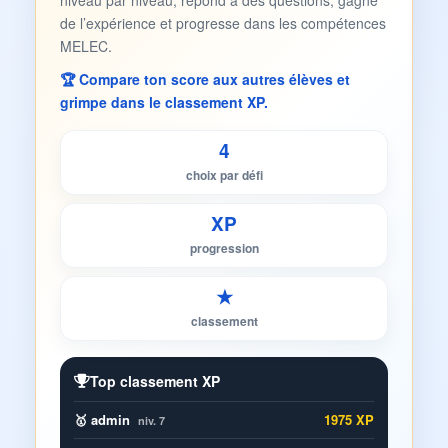
niveau par niveau, répond à des questions, gagne
de l’expérience et progresse dans les compétences
MELEC.
🏆 Compare ton score aux autres élèves et
grimpe dans le classement XP.
4
choix par défi
XP
progression
★
classement
Top classement XP
🥇 admin
1975 XP
niv. 7