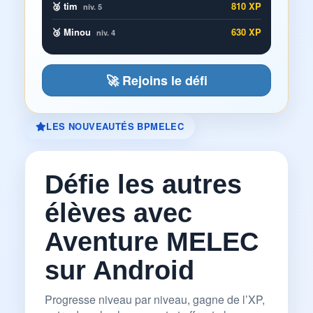
🥈 tim
810 XP
niv. 5
🥉 Minou
630 XP
niv. 4
🚀 Rejoins le défi
LES NOUVEAUTÉS BPMELEC
Défie les autres
élèves avec
Aventure MELEC
sur Android
Progresse niveau par niveau, gagne de l’XP,