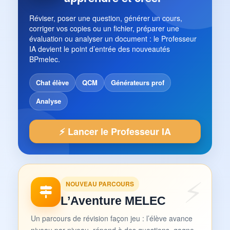
Réviser, poser une question, générer un cours,
corriger vos copies ou un fichier, préparer une
évaluation ou analyser un document : le Professeur
IA devient le point d’entrée des nouveautés
BPmelec.
Chat élève
QCM
Générateurs prof
Analyse
⚡ Lancer le Professeur IA
NOUVEAU PARCOURS
L’Aventure MELEC
Un parcours de révision façon jeu : l’élève avance