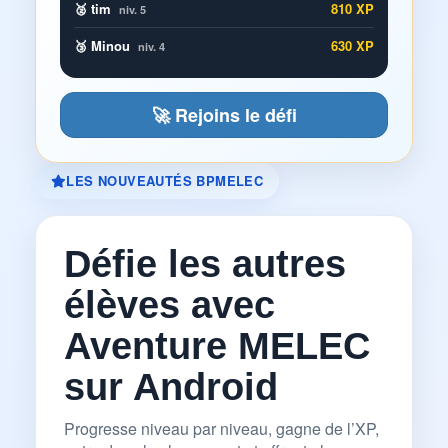
🥈 tim
810 XP
niv. 5
🥉 Minou
630 XP
niv. 4
🚀 Rejoins le défi
LES NOUVEAUTÉS BPMELEC
Défie les autres
élèves avec
Aventure MELEC
sur Android
Progresse niveau par niveau, gagne de l’XP,