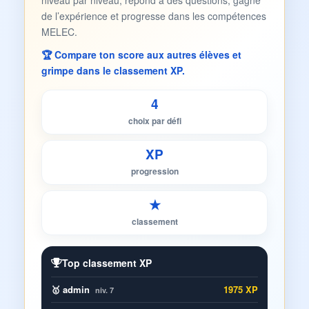
niveau par niveau, répond à des questions, gagne
de l’expérience et progresse dans les compétences
MELEC.
🏆 Compare ton score aux autres élèves et
grimpe dans le classement XP.
4
choix par défi
XP
progression
★
classement
Top classement XP
🥇 admin
1975 XP
niv. 7