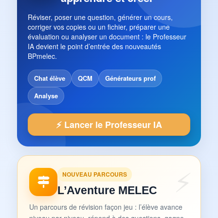
Réviser, poser une question, générer un cours,
corriger vos copies ou un fichier, préparer une
évaluation ou analyser un document : le Professeur
IA devient le point d’entrée des nouveautés
BPmelec.
Chat élève
QCM
Générateurs prof
Analyse
⚡ Lancer le Professeur IA
NOUVEAU PARCOURS
L’Aventure MELEC
Un parcours de révision façon jeu : l’élève avance