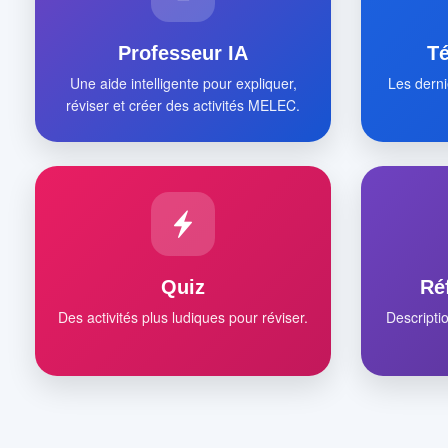
Professeur IA
T
Une aide intelligente pour expliquer,
Les derni
réviser et créer des activités MELEC.
Quiz
Ré
Des activités plus ludiques pour réviser.
Descripti