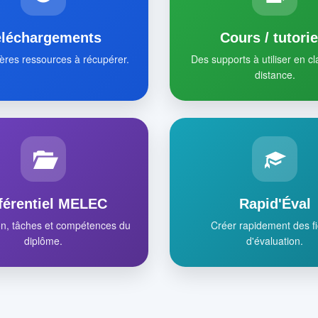
éléchargements
Cours / tutorie
ères ressources à récupérer.
Des supports à utiliser en c
distance.
férentiel MELEC
Rapid'Éval
on, tâches et compétences du
Créer rapidement des f
diplôme.
d'évaluation.