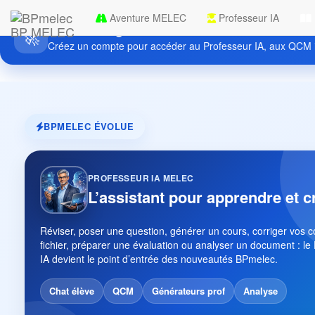
Aventure MELEC
Professeur IA
Découvrez gratuitement BPmelec
BP MELEC
🚀
Créez un compte pour accéder au Professeur IA, aux QCM i
BPMELEC ÉVOLUE
PROFESSEUR IA MELEC
L’assistant pour apprendre et c
Réviser, poser une question, générer un cours, corriger vos 
fichier, préparer une évaluation ou analyser un document : le
IA devient le point d’entrée des nouveautés BPmelec.
Chat élève
QCM
Générateurs prof
Analyse