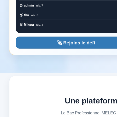
🥇 admin
niv. 7
🥈 tim
niv. 5
🥉 Minou
niv. 4
🚀 Rejoins le défi
Une platefor
Le Bac Professionnel MELEC (M