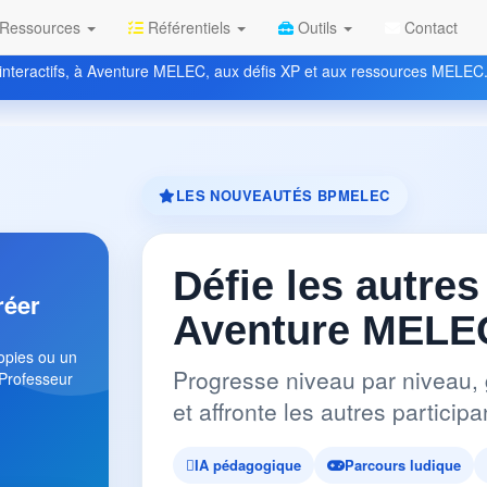
Ressources
Référentiels
Outils
Contact
nteractifs, à Aventure MELEC, aux défis XP et aux ressources MELEC
LES NOUVEAUTÉS BPMELEC
Défie les autres
réer
Aventure MELEC
copies ou un
Progresse niveau par niveau, 
 Professeur
et affronte les autres partici
IA pédagogique
Parcours ludique