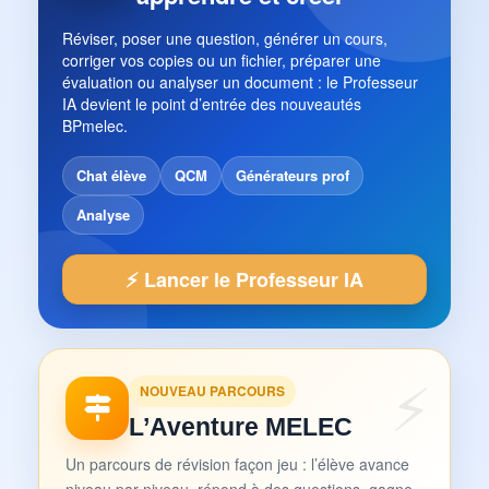
Réviser, poser une question, générer un cours,
corriger vos copies ou un fichier, préparer une
évaluation ou analyser un document : le Professeur
IA devient le point d’entrée des nouveautés
BPmelec.
Chat élève
QCM
Générateurs prof
Analyse
⚡ Lancer le Professeur IA
NOUVEAU PARCOURS
L’Aventure MELEC
Un parcours de révision façon jeu : l’élève avance