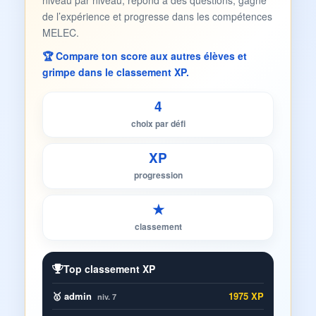
niveau par niveau, répond à des questions, gagne
de l’expérience et progresse dans les compétences
MELEC.
🏆 Compare ton score aux autres élèves et
grimpe dans le classement XP.
4
choix par défi
XP
progression
★
classement
Top classement XP
🥇 admin
1975 XP
niv. 7