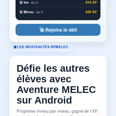
🥈 tim
810 XP
niv. 5
🥉 Minou
630 XP
niv. 4
🚀 Rejoins le défi
LES NOUVEAUTÉS BPMELEC
Défie les autres
élèves avec
Aventure MELEC
sur Android
Progresse niveau par niveau, gagne de l’XP,