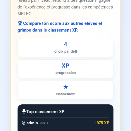
niveau par niveau, répond à des questions, gagne
de l’expérience et progresse dans les compétences
MELEC.
🏆 Compare ton score aux autres élèves et
grimpe dans le classement XP.
4
choix par défi
XP
progression
★
classement
Top classement XP
🥇 admin
1975 XP
niv. 7