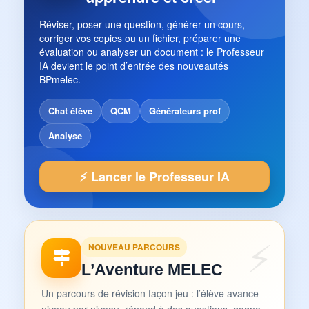
Réviser, poser une question, générer un cours,
corriger vos copies ou un fichier, préparer une
évaluation ou analyser un document : le Professeur
IA devient le point d’entrée des nouveautés
BPmelec.
Chat élève
QCM
Générateurs prof
Analyse
⚡ Lancer le Professeur IA
NOUVEAU PARCOURS
L’Aventure MELEC
Un parcours de révision façon jeu : l’élève avance