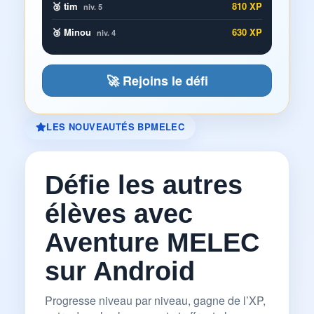
🥈 tim
810 XP
niv. 5
🥉 Minou
630 XP
niv. 4
🚀 Rejoins le défi
LES NOUVEAUTÉS BPMELEC
Défie les autres
élèves avec
Aventure MELEC
sur Android
Progresse niveau par niveau, gagne de l’XP,