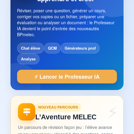
Réviser, poser une question, générer un cours,
corriger vos copies ou un fichier, préparer une
évaluation ou analyser un document : le Professeur
IA devient le point d’entrée des nouveautés
BPmelec.
Chat élève
QCM
Générateurs prof
Analyse
⚡ Lancer le Professeur IA
NOUVEAU PARCOURS
L’Aventure MELEC
Un parcours de révision façon jeu : l’élève avance