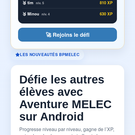
🥈 tim
810 XP
niv. 5
🥉 Minou
630 XP
niv. 4
🚀 Rejoins le défi
LES NOUVEAUTÉS BPMELEC
Défie les autres
élèves avec
Aventure MELEC
sur Android
Progresse niveau par niveau, gagne de l’XP,