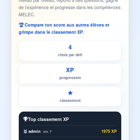
niveau par niveau, répond à des questions, gagne
de l’expérience et progresse dans les compétences
MELEC.
🏆 Compare ton score aux autres élèves et
grimpe dans le classement XP.
4
choix par défi
XP
progression
★
classement
Top classement XP
🥇 admin
1975 XP
niv. 7