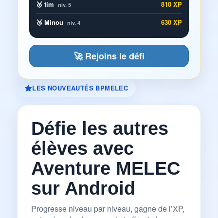
🥈 tim
810 XP
niv. 5
🥉 Minou
630 XP
niv. 4
🚀 Rejoins le défi
LES NOUVEAUTÉS BPMELEC
Défie les autres
élèves avec
Aventure MELEC
sur Android
Progresse niveau par niveau, gagne de l’XP,