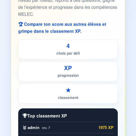
niveau par niveau, répond à des questions, gagne
de l’expérience et progresse dans les compétences
MELEC.
🏆 Compare ton score aux autres élèves et
grimpe dans le classement XP.
4
choix par défi
XP
progression
★
classement
Top classement XP
🥇 admin
1975 XP
niv. 7