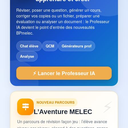
Réviser, poser une question, générer un cours,
corriger vos copies ou un fichier, préparer une
évaluation ou analyser un document : le Professeur
IA devient le point d’entrée des nouveautés
BPmelec.
Chat élève
QCM
Générateurs prof
Analyse
⚡ Lancer le Professeur IA
NOUVEAU PARCOURS
L’Aventure MELEC
Un parcours de révision façon jeu : l’élève avance