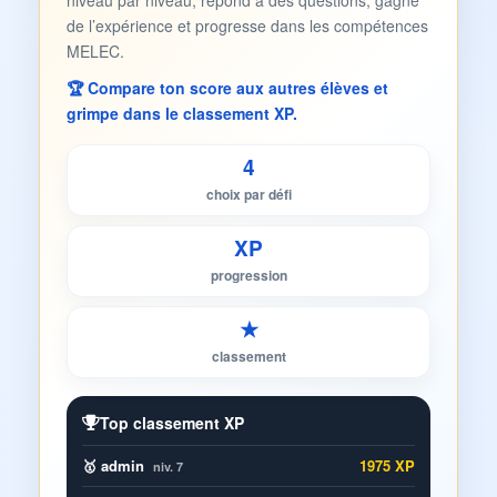
niveau par niveau, répond à des questions, gagne
de l’expérience et progresse dans les compétences
MELEC.
🏆 Compare ton score aux autres élèves et
grimpe dans le classement XP.
4
choix par défi
XP
progression
★
classement
Top classement XP
🥇 admin
1975 XP
niv. 7