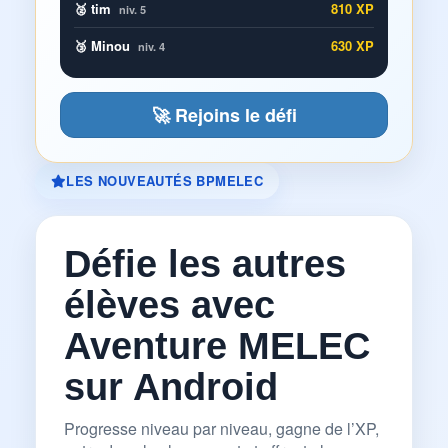
🥈 tim
810 XP
niv. 5
🥉 Minou
630 XP
niv. 4
🚀 Rejoins le défi
LES NOUVEAUTÉS BPMELEC
Défie les autres
élèves avec
Aventure MELEC
sur Android
Progresse niveau par niveau, gagne de l’XP,