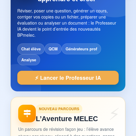
Réviser, poser une question, générer un cours,
corriger vos copies ou un fichier, préparer une
évaluation ou analyser un document : le Professeur
IA devient le point d’entrée des nouveautés
BPmelec.
Chat élève
QCM
Générateurs prof
Analyse
⚡ Lancer le Professeur IA
NOUVEAU PARCOURS
L’Aventure MELEC
Un parcours de révision façon jeu : l’élève avance