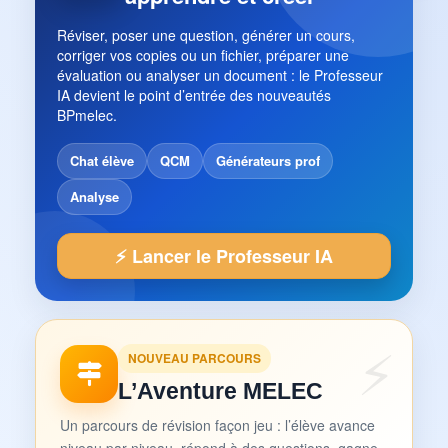
Réviser, poser une question, générer un cours,
corriger vos copies ou un fichier, préparer une
évaluation ou analyser un document : le Professeur
IA devient le point d’entrée des nouveautés
BPmelec.
Chat élève
QCM
Générateurs prof
Analyse
⚡ Lancer le Professeur IA
NOUVEAU PARCOURS
L’Aventure MELEC
Un parcours de révision façon jeu : l’élève avance