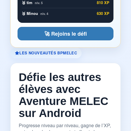
🥈 tim
810 XP
niv. 5
🥉 Minou
630 XP
niv. 4
🚀 Rejoins le défi
LES NOUVEAUTÉS BPMELEC
Défie les autres
élèves avec
Aventure MELEC
sur Android
Progresse niveau par niveau, gagne de l’XP,