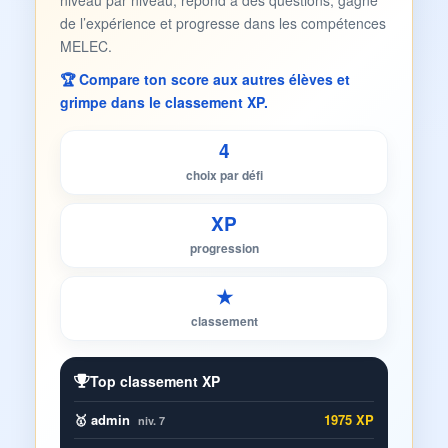
niveau par niveau, répond à des questions, gagne
de l’expérience et progresse dans les compétences
MELEC.
🏆 Compare ton score aux autres élèves et
grimpe dans le classement XP.
4
choix par défi
XP
progression
★
classement
Top classement XP
🥇 admin
1975 XP
niv. 7