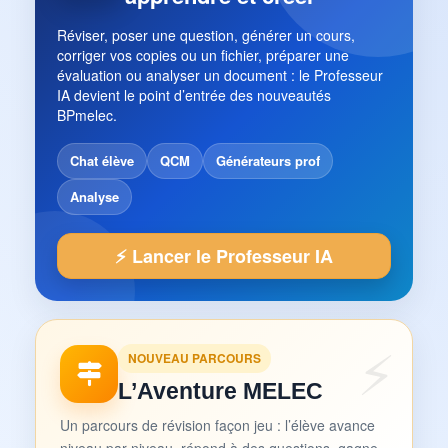
Réviser, poser une question, générer un cours,
corriger vos copies ou un fichier, préparer une
évaluation ou analyser un document : le Professeur
IA devient le point d’entrée des nouveautés
BPmelec.
Chat élève
QCM
Générateurs prof
Analyse
⚡ Lancer le Professeur IA
NOUVEAU PARCOURS
L’Aventure MELEC
Un parcours de révision façon jeu : l’élève avance