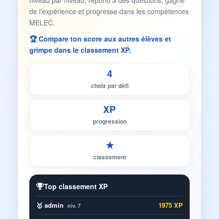
niveau par niveau, répond à des questions, gagne
de l’expérience et progresse dans les compétences
MELEC.
🏆 Compare ton score aux autres élèves et
grimpe dans le classement XP.
4
choix par défi
XP
progression
★
classement
Top classement XP
🥇 admin
1975 XP
niv. 7