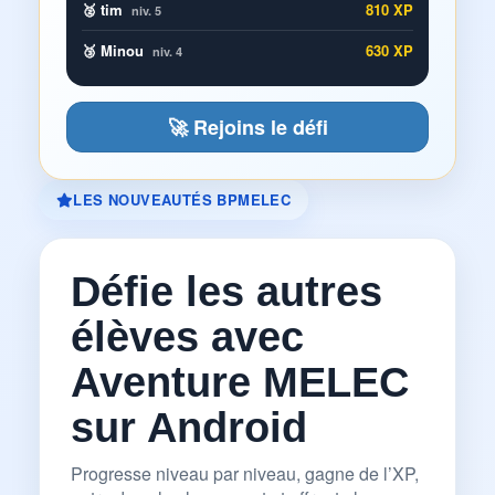
🥈 tim
810 XP
niv. 5
🥉 Minou
630 XP
niv. 4
🚀 Rejoins le défi
LES NOUVEAUTÉS BPMELEC
Défie les autres
élèves avec
Aventure MELEC
sur Android
Progresse niveau par niveau, gagne de l’XP,