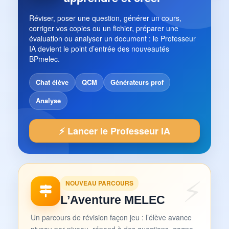
Réviser, poser une question, générer un cours,
corriger vos copies ou un fichier, préparer une
évaluation ou analyser un document : le Professeur
IA devient le point d’entrée des nouveautés
BPmelec.
Chat élève
QCM
Générateurs prof
Analyse
⚡ Lancer le Professeur IA
NOUVEAU PARCOURS
L’Aventure MELEC
Un parcours de révision façon jeu : l’élève avance