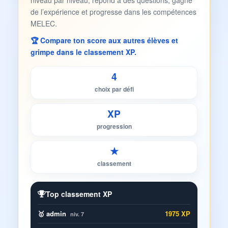
niveau par niveau, répond à des questions, gagne
de l’expérience et progresse dans les compétences
MELEC.
🏆 Compare ton score aux autres élèves et
grimpe dans le classement XP.
4
choix par défi
XP
progression
★
classement
Top classement XP
🥇 admin
1975 XP
niv. 7