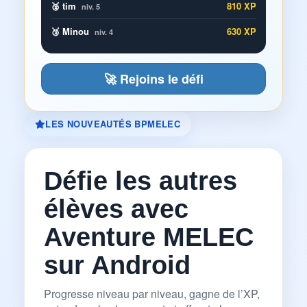
🥈 tim
810 XP
niv. 5
🥉 Minou
630 XP
niv. 4
🚀 Rejoins le défi
LES NOUVEAUTÉS BPMELEC
Défie les autres
élèves avec
Aventure MELEC
sur Android
Progresse niveau par niveau, gagne de l’XP,