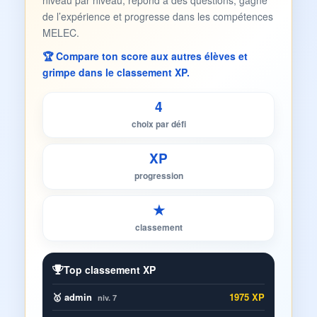
niveau par niveau, répond à des questions, gagne
de l’expérience et progresse dans les compétences
MELEC.
🏆 Compare ton score aux autres élèves et
grimpe dans le classement XP.
4
choix par défi
XP
progression
★
classement
Top classement XP
🥇 admin
1975 XP
niv. 7