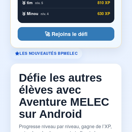
🥈 tim
810 XP
niv. 5
🥉 Minou
630 XP
niv. 4
🚀 Rejoins le défi
LES NOUVEAUTÉS BPMELEC
Défie les autres
élèves avec
Aventure MELEC
sur Android
Progresse niveau par niveau, gagne de l’XP,