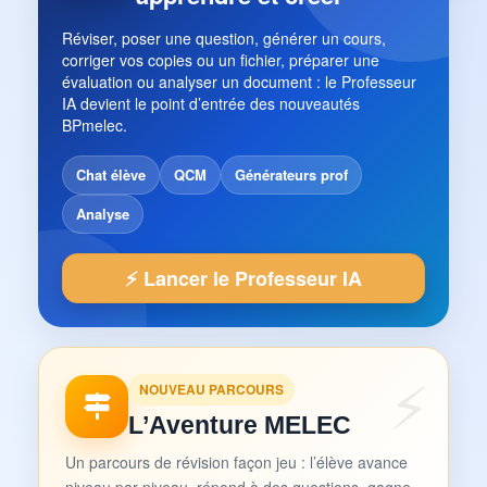
Réviser, poser une question, générer un cours,
corriger vos copies ou un fichier, préparer une
évaluation ou analyser un document : le Professeur
IA devient le point d’entrée des nouveautés
BPmelec.
Chat élève
QCM
Générateurs prof
Analyse
⚡ Lancer le Professeur IA
NOUVEAU PARCOURS
L’Aventure MELEC
Un parcours de révision façon jeu : l’élève avance